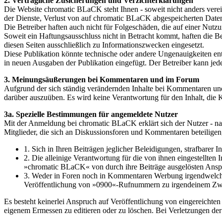
2. Vertragliche Zusicherungen und Verzichterklärungen
Die Website chromatic BLaCK steht Ihnen - soweit nicht anders verei
der Dienste, Verlust von auf chromatic BLaCK abgespeicherten Date
Die Betreiber haften auch nicht für Folgeschäden, die auf einer Nut
Soweit ein Haftungsausschluss nicht in Betracht kommt, haften die B
diesen Seiten ausschließlich zu Informationszwecken eingesetzt.
Diese Publikation könnte technische oder andere Ungenauigkeiten en
in neuen Ausgaben der Publikation eingefügt. Der Betreiber kann je
3. Meinungsäußerungen bei Kommentaren und im Forum
Aufgrund der sich ständig verändernden Inhalte bei Kommentaren und i
darüber auszuüben. Es wird keine Verantwortung für den Inhalt, die 
3a. Spezielle Bestimmungen für angemeldete Nutzer
Mit der Anmeldung bei chromatic BLaCK erklärt sich der Nutzer - n
Mitglieder, die sich an Diskussionsforen und Kommentaren beteiligen,
1. Sich in Ihren Beiträgen jeglicher Beleidigungen, strafbarer 
2. Die alleinige Verantwortung für die von ihnen eingestellten 
»chromatic BLaCK« von durch ihre Beiträge ausgelösten Ansprüc
3. Weder in Foren noch in Kommentaren Werbung irgendwelcher 
Veröffentlichung von »0900«-Rufnummern zu irgendeinem Zw
Es besteht keinerlei Anspruch auf Veröffentlichung von eingereich
eigenem Ermessen zu editieren oder zu löschen. Bei Verletzungen der Pf