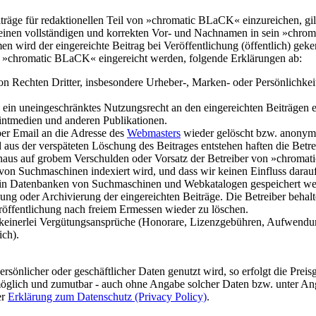
räge für redaktionellen Teil von »chromatic BLaCK« einzureichen, gil
d seinen vollständigen und korrekten Vor- und Nachnamen in sein »chr
en wird der eingereichte Beitrag bei Veröffentlichung (öffentlich) gek
 auf »chromatic BLaCK« eingereicht werden, folgende Erklärungen ab:
von Rechten Dritter, insbesondere Urheber-, Marken- oder Persönlichkeits
in uneingeschränktes Nutzungsrecht an den eingereichten Beiträgen ein
intmedien und anderen Publikationen.
per Email an die Adresse des
Webmasters
wieder gelöscht bzw. anonymi
us der verspäteten Löschung des Beitrages entstehen haften die Betreibe
er hinaus auf grobem Verschulden oder Vorsatz der Betreiber von »chr
n Suchmaschinen indexiert wird, und dass wir keinen Einfluss darauf 
n Datenbanken von Suchmaschinen und Webkatalogen gespeichert wer
hung oder Archivierung der eingereichten Beiträge. Die Betreiber beha
eröffentlichung nach freiem Ermessen wieder zu löschen.
en keinerlei Vergütungsansprüche (Honorare, Lizenzgebühren, Aufwend
ich).
sönlicher oder geschäftlicher Daten genutzt wird, so erfolgt die Preisg
 möglich und zumutbar - auch ohne Angabe solcher Daten bzw. unter An
er
Erklärung zum Datenschutz (Privacy Policy)
.