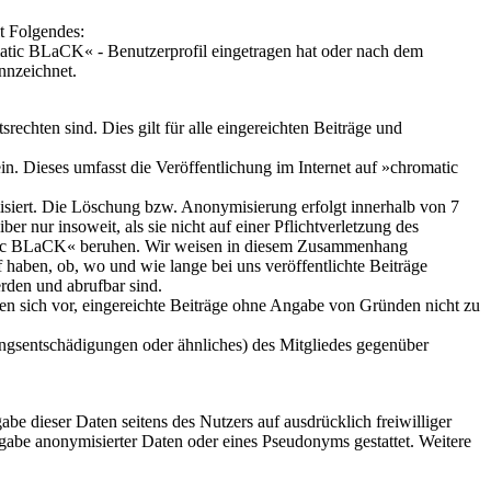
t Folgendes:
omatic BLaCK« - Benutzerprofil eingetragen hat oder nach dem
ennzeichnet.
rechten sind. Dies gilt für alle eingereichten Beiträge und
. Dieses umfasst die Veröffentlichung im Internet auf »chromatic
siert. Die Löschung bzw. Anonymisierung erfolgt innerhalb von 7
r nur insoweit, als sie nicht auf einer Pflichtverletzung des
omatic BLaCK« beruhen. Wir weisen in diesem Zusammenhang
haben, ob, wo und wie lange bei uns veröffentlichte Beiträge
den und abrufbar sind.
lten sich vor, eingereichte Beiträge ohne Angabe von Gründen nicht zu
ungsentschädigungen oder ähnliches) des Mitgliedes gegenüber
abe dieser Daten seitens des Nutzers auf ausdrücklich freiwilliger
gabe anonymisierter Daten oder eines Pseudonyms gestattet. Weitere