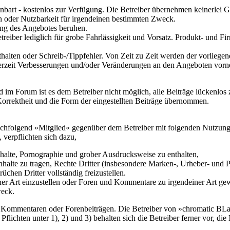
nbart - kostenlos zur Verfügung. Die Betreiber übernehmen keinerlei Ge
n oder Nutzbarkeit für irgendeinen bestimmten Zweck.
zung des Angebotes beruhen.
etreiber lediglich für grobe Fahrlässigkeit und Vorsatz. Produkt- und
thalten oder Schreib-/Tippfehler. Von Zeit zu Zeit werden der vorlie
derzeit Verbesserungen und/oder Veränderungen an den Angeboten vorne
m Forum ist es dem Betreiber nicht möglich, alle Beiträge lückenlos zu
Korrektheit und die Form der eingestellten Beiträge übernommen.
achfolgend »Mitglied« gegenüber dem Betreiber mit folgenden Nutzun
 verpflichten sich dazu,
Inhalte, Pornographie und grober Ausdrucksweise zu enthalten,
Inhalte zu tragen, Rechte Dritter (insbesondere Marken-, Urheber- und P
hen Dritter vollständig freizustellen.
Art einzustellen oder Foren und Kommentare zu irgendeiner Art gewerb
eck.
ten Kommentaren oder Forenbeiträgen. Die Betreiber von »chromatic B
lichten unter 1), 2) und 3) behalten sich die Betreiber ferner vor, die 