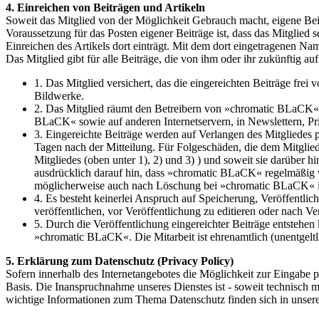
4. Einreichen von Beiträgen und Artikeln
Soweit das Mitglied von der Möglichkeit Gebrauch macht, eigene Beit
Voraussetzung für das Posten eigener Beiträge ist, dass das Mitglie
Einreichen des Artikels dort einträgt. Mit dem dort eingetragenen Nam
Das Mitglied gibt für alle Beiträge, die von ihm oder ihr zukünftig
1. Das Mitglied versichert, das die eingereichten Beiträge frei 
Bildwerke.
2. Das Mitglied räumt den Betreibern von »chromatic BLaCK« e
BLaCK« sowie auf anderen Internetservern, in Newslettern, Pr
3. Eingereichte Beiträge werden auf Verlangen des Mitgliedes 
Tagen nach der Mitteilung. Für Folgeschäden, die dem Mitglied a
Mitgliedes (oben unter 1), 2) und 3) ) und soweit sie darüb
ausdrücklich darauf hin, dass »chromatic BLaCK« regelmäßig vo
möglicherweise auch nach Löschung bei »chromatic BLaCK« i
4. Es besteht keinerlei Anspruch auf Speicherung, Veröffentlic
veröffentlichen, vor Veröffentlichung zu editieren oder nach V
5. Durch die Veröffentlichung eingereichter Beiträge entsteh
»chromatic BLaCK«. Die Mitarbeit ist ehrenamtlich (unentgeltl
5. Erklärung zum Datenschutz (Privacy Policy)
Sofern innerhalb des Internetangebotes die Möglichkeit zur Eingabe per
Basis. Die Inanspruchnahme unseres Dienstes ist - soweit technisch
wichtige Informationen zum Thema Datenschutz finden sich in unser